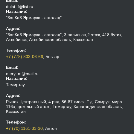
Email:
dulat_f@list.ru
Название:
"ЗапКаЗ Ярмарка - автолад"
Адрес:
"ЗапКаЗ Ярмарка - автолад", 3 павильон,2 этаж, 418 бутик,
Актюбинск, Актюбинская область, Казахстан
Телефон:
+7 (778) 803-06-66
, Беглар
Email:
etery_m@mail.ru
Название:
Темиртау
Адрес:
Рынок Центральный, 4 ряд, 86-87 киоск. Т.д. Самрук, мира
116а, цокольный этож., Темиртау, Карагандинская область,
Казахстан
Телефон:
+7 (70) 1161-33-30
, Антон