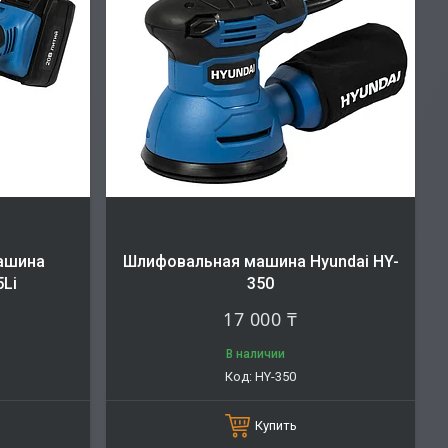
ашина
Шлифовальная машина Hyundai HY-
5Li
350
17 000 ₸
В наличии
HY-350
Купить