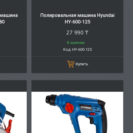
 машина
Полировальная машина Hyundai
80
HY-600-125
27 990 ₸
В наличии
HY-600-125
Купить