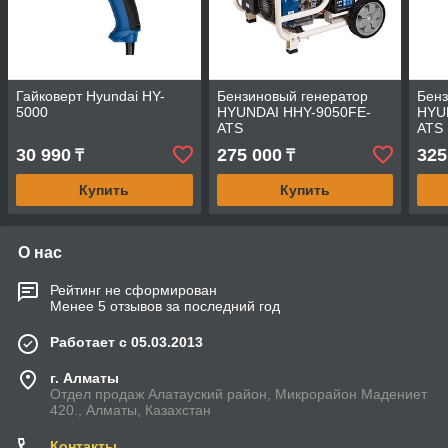
Гайковерт Hyundai HY-
Бензиновый генератор
Бенз
5000
HYUNDAI HHY-9050FE-
HYU
ATS
ATS
30 990
275 000
325
₸
₸
Купить
Купить
О нас
Рейтинг не сформирован
Менее 5 отзывов за последний год
Работает с 05.03.2013
г. Алматы
Отдел продаж Алатауский район, Микрорайон Мадениет
420., Алматы, Казахстан
Контакты