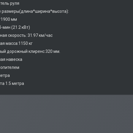
тель руля
е размеры(длина*ширина*высота):
*1900 мм
-мин (21.2 кВт)
ая скорость: 31.97 км/час
я масса:1150 кг
ый дорожный клиренс:320 мм.
ая навеска
топителем
метра
та 1.5 метра