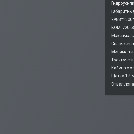
Гидроусили
Габаритны
2988*1300
ВОМ: 720 об
Максимальн
Снаряженна
Минимальн
Трёхточечн
Кабина с о
Щетка 1.8 
Отвал лопа