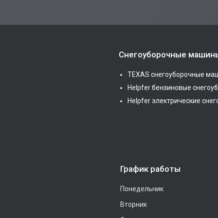
Снегоуборочные машин
TEXAS снегоуборочные ма
Helpfer бензиновые снего
Helpfer электрические сн
График работы
Понедельник
Вторник