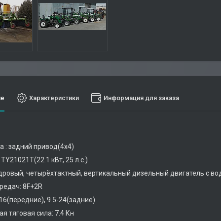
ие
Характеристики
Информация для заказа
а : задний привод(4х4)
TY21021T(22.1 кВт, 25 л.с.)
ровый, четырёхтактный, вертикальный дизельный двигатель с в
редач: 8F+2R
16(передние), 9.5-24(задние)
я тяговая сила: 7.4 Кн