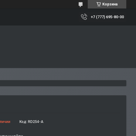
Корзина
+7 (777) 695-80-00
аличии
Код:
RD254-А