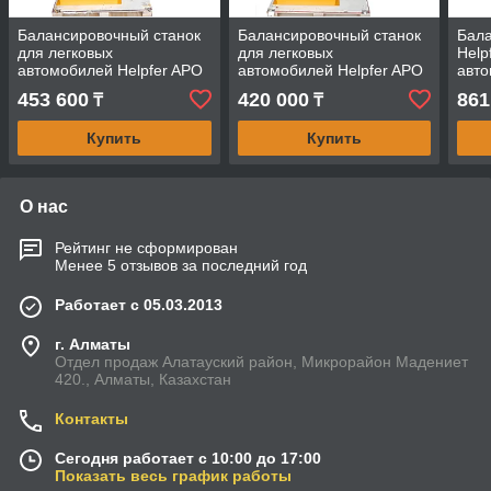
Балансировочный станок
Балансировочный станок
Бала
для легковых
для легковых
Help
автомобилей Helpfer APO
автомобилей Helpfer APO
авт
7052
7050
453 600
420 000
861
₸
₸
Купить
Купить
О нас
Рейтинг не сформирован
Менее 5 отзывов за последний год
Работает с 05.03.2013
г. Алматы
Отдел продаж Алатауский район, Микрорайон Мадениет
420., Алматы, Казахстан
Контакты
Сегодня работает с 10:00 до 17:00
Показать весь график работы