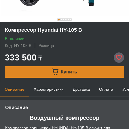
Компрессор Hyundai HY-105 B
В наличии
Код: HY-105 B
Розница
333 500
₸
Купить
Описание
Характеристики
Доставка
Оплата
Усл
Описание
Воздушный компрессор
Компрессор поршневой HYUNDAI HY-105 B служит для