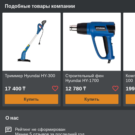
Подобные товары компании
Триммер Hyundai HY-300
Строительный фен
Комп
Hyundai HY-1700
100
17 400
12 780
199
₸
₸
Купить
Купить
О нас
Рейтинг не сформирован
Менее 5 отзывов за последний год