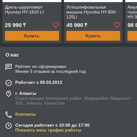
Дрель-шуруповерт
Углошлифовальная
Акку
Hyundai HY-1810 LI
машина Hyundai HY-800-
газо
125Li
HY-3
25 990
45 990
98 
₸
₸
Купить
Купить
О нас
Рейтинг не сформирован
Менее 5 отзывов за последний год
Работает с 05.03.2013
г. Алматы
Отдел продаж Алатауский район, Микрорайон Мадениет
420., Алматы, Казахстан
Контакты
Сегодня работает с 10:00 до 17:00
Показать весь график работы