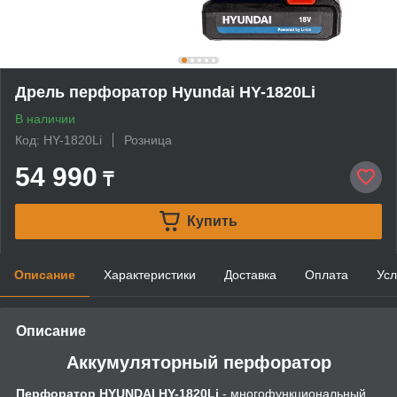
Дрель перфоратор Hyundai HY-1820Li
В наличии
Код: HY-1820Li
Розница
54 990
₸
Купить
Описание
Характеристики
Доставка
Оплата
Усл
Описание
Аккумуляторный перфоратор
Перфоратор HYUNDAI HY-1820Li
- многофункциональный